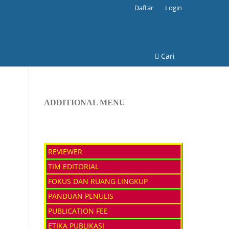
Daftar
Login
Cari
ADDITIONAL MENU
REVIEWER
TIM EDITORIAL
FOKUS DAN RUANG LINGKUP
PANDUAN PENULIS
PUBLICATION FEE
ETIKA PUBLIKASI