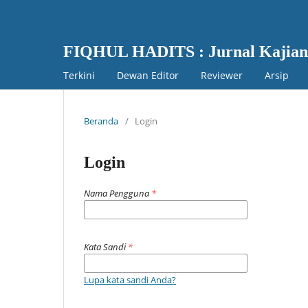
FIQHUL HADITS : Jurnal Kajian
Terkini
Dewan Editor
Reviewer
Arsip
Beranda
/
Login
Login
Nama Pengguna
*
Kata Sandi
*
Lupa kata sandi Anda?