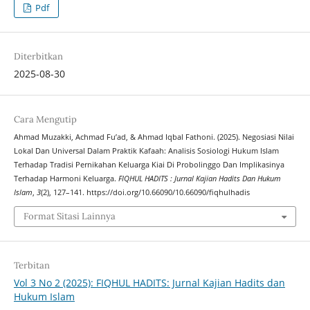
Pdf
Diterbitkan
2025-08-30
Cara Mengutip
Ahmad Muzakki, Achmad Fu’ad, & Ahmad Iqbal Fathoni. (2025). Negosiasi Nilai
Lokal Dan Universal Dalam Praktik Kafaah: Analisis Sosiologi Hukum Islam
Terhadap Tradisi Pernikahan Keluarga Kiai Di Probolinggo Dan Implikasinya
Terhadap Harmoni Keluarga.
FIQHUL HADITS : Jurnal Kajian Hadits Dan Hukum
Islam
,
3
(2), 127–141. https://doi.org/10.66090/10.66090/fiqhulhadis
Format Sitasi Lainnya
Terbitan
Vol 3 No 2 (2025): FIQHUL HADITS: Jurnal Kajian Hadits dan
Hukum Islam